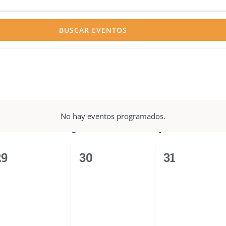
BUSCAR EVENTOS
No hay eventos programados.
Aviso
MIÉRCOLES
J
JUEVES
V
VIERNES
0
0
0
29
30
31
ventos,
eventos,
eventos,