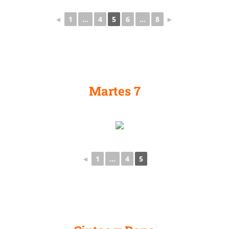
◄
1
...
4
5
6
...
8
►
Martes 7
◄
1
...
4
5