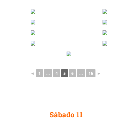
◄
1
...
4
5
6
...
16
►
Sábado 11