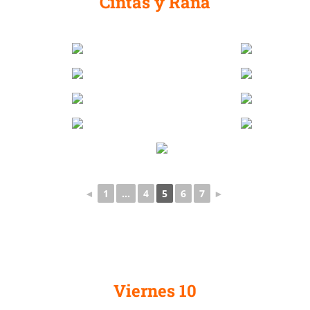
Cintas y Rana
◄
1
...
4
5
6
7
►
Viernes 10