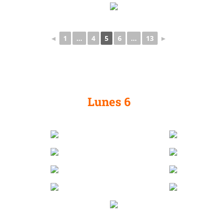
◄
1
...
4
5
6
...
13
►
Lunes 6