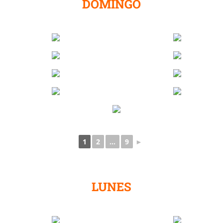
DOMINGO
1
2
...
9
►
LUNES