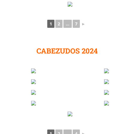
1
2
...
7
►
CABEZUDOS 2024
1
2
...
4
►