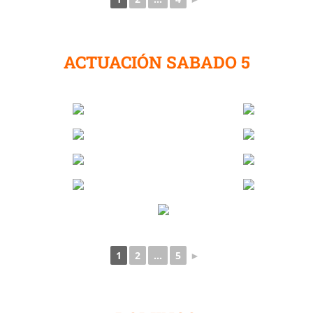
ACTUACIÓN SABADO 5
1
2
...
5
►